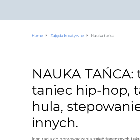
Home
Zajęcia kreatywne
Nauka tańca
NAUKA TAŃCA: t
taniec hip-hop, t
hula, stepowanie
innych.
Inspiracją do poprowadzenia
zajęć tanecznych i ak