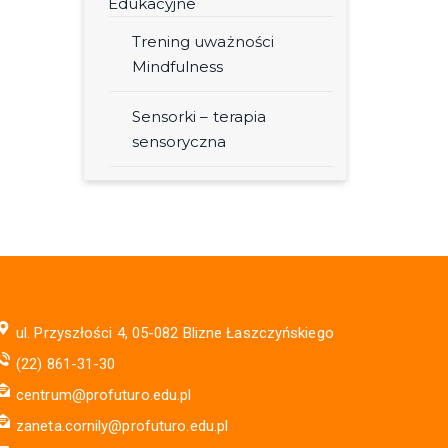
Edukacyjne
Trening uważności
Mindfulness
Sensorki – terapia
sensoryczna
ul. Przyszłości 4, 05-082 Blizne Łaszczyńskiego
(22) 861-31-30
centrum@profuturo.edu.pl
zaneta.cornily@profuturo.edu.pl