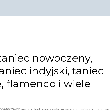
aniec nowoczeny,
aniec indyjski, taniec
, flamenco i wiele
robatycznych
jest rozbudzenie zainteresowań uczniów różnymi fo